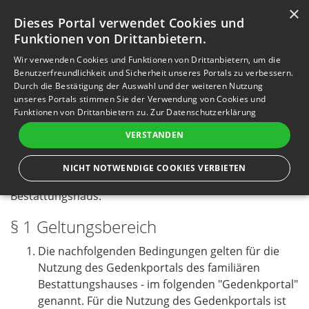
×
Anmelden
Registrieren
Dieses Portal verwendet Cookies und
Funktionen von Drittanbietern.
M
e
Wir verwenden Cookies und Funktionen von Drittanbietern, um die
n
Benutzerfreundlichkeit und Sicherheit unseres Portals zu verbessern.
Durch die Bestätigung der Auswahl und der weiteren Nutzung
ü
unseres Portals stimmen Sie der Verwendung von Cookies und
Funktionen von Drittanbietern zu.
Zur Datenschutzerklärung
Nutzungsbedingungen
VERSTANDEN
Nutzungsbedingungen für die Registrierung und
NICHT NOTWENDIGE COOKIES VERBIETEN
Nutzung des Gedenkportals vom familiären
Bestattungshaus.
§ 1 Geltungsbereich
Die nachfolgenden Bedingungen gelten für die
Nutzung des Gedenkportals des familiären
Bestattungshauses - im folgenden "Gedenkportal"
genannt. Für die Nutzung des Gedenkportals ist