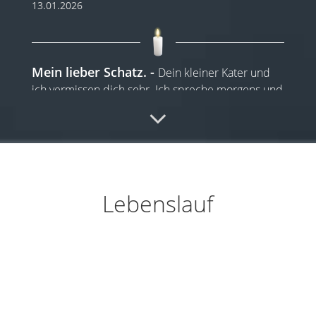
13.01.2026
Mein lieber Schatz.
Dein kleiner Kater und
ich vermissen dich sehr. Ich spreche morgens und
...
weiterlesen
12.01.2026
Lebenslauf
Unvergessen Mama
Liebe Mama, ich hoffe
du bist gut über die Regenbogenbrücke
gekommen.
...
weiterlesen
12.01.2026