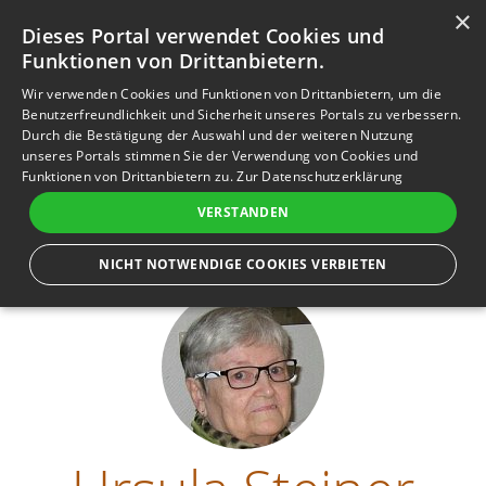
×
Anmelden
Registrieren
Dieses Portal verwendet Cookies und
Funktionen von Drittanbietern.
M
e
Es gibt viele Dinge, die wir von dir erzählen, viele
Wir verwenden Cookies und Funktionen von Drittanbietern, um die
n
Momente, in denen wir an dich denken, und viele
Benutzerfreundlichkeit und Sicherheit unseres Portals zu verbessern.
Augenblicke, in denen wir dich vermissen. Du wirst immer
Durch die Bestätigung der Auswahl und der weiteren Nutzung
ü
in unseren Herzen sein
unseres Portals stimmen Sie der Verwendung von Cookies und
Funktionen von Drittanbietern zu.
Zur Datenschutzerklärung
VERSTANDEN
NICHT NOTWENDIGE COOKIES VERBIETEN