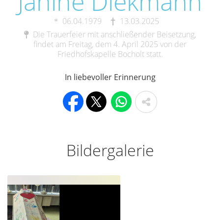
Janine Diekmann
06.04.1979
13.03.2025
Die Trauerfeier mit anschließender Beisetzung,
findet am Freitag, dem 4. April 2025 von der
Friedhofskapelle Bocholt statt.
In liebevoller Erinnerung
Bildergalerie