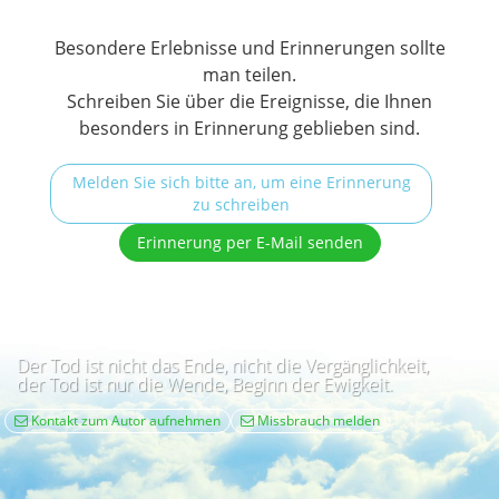
weiterlesen
Besondere Erlebnisse und Erinnerungen sollte
23.03.2025
man teilen.
Schreiben Sie über die Ereignisse, die Ihnen
besonders in Erinnerung geblieben sind.
Beste tante
Wir werden dich alle vermissen
Melden Sie sich bitte an, um eine Erinnerung
du wirst immer ein teil von uns sein
zu schreiben
23.03.2025
Erinnerung per E-Mail senden
Schwesterchen
Ich werde dich immer
Der Tod ist nicht das Ende, nicht die Vergänglichkeit,
meinem Herzen ❤️ tragen ich vermisse dich
der Tod ist nur die Wende, Beginn der Ewigkeit.
23.03.2025
Kontakt zum Autor aufnehmen
Missbrauch melden