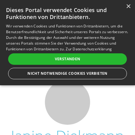
×
Anmelden
Registrieren
Dieses Portal verwendet Cookies und
Funktionen von Drittanbietern.
M
e
Wir verwenden Cookies und Funktionen von Drittanbietern, um die
n
Benutzerfreundlichkeit und Sicherheit unseres Portals zu verbessern.
Durch die Bestätigung der Auswahl und der weiteren Nutzung
ü
In Gedanken sind wir immer bei Dir...
unseres Portals stimmen Sie der Verwendung von Cookies und
Funktionen von Drittanbietern zu.
Zur Datenschutzerklärung
VERSTANDEN
NICHT NOTWENDIGE COOKIES VERBIETEN