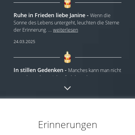
Ruhe in Frieden liebe Janine
Wenn die
Sonne des Lebens untergeht, leuchten die Sterne
der Erinnerung.
...
weiterlesen
24.03.2025
In stillen Gedenken
Manches kann man nicht
verstehen , denn viel zu früh hast du uns
verlassen.
...
weiterlesen
24.03.2025
Erinnerungen
Schwesterherz
Wir hatten so viel Hoffnung,
dass du es doch noch schaffst bei uns zu
...