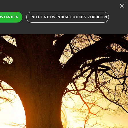
×
en
Registrieren
Gedenkseite gestalten
RSTANDEN
NICHT NOTWENDIGE COOKIES VERBIETEN
N
ALLGEMEINES
GEDENKSEITE GESTALTEN