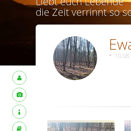
Liebt euch Lebende
die Zeit verrinnt so s
Ewa
10.08