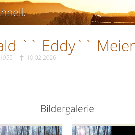
chnell.
ld `` Eddy`` Meier
.1955
10.02.2026
Bildergalerie