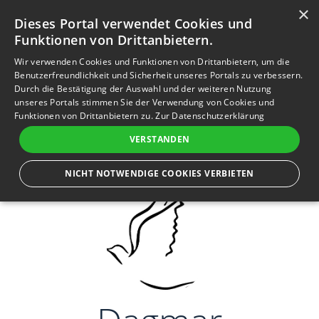
×
Anmelden
Registrieren
Dieses Portal verwendet Cookies und
Funktionen von Drittanbietern.
M
e
Wir verwenden Cookies und Funktionen von Drittanbietern, um die
n
Erinnerungen sind kleine Sterne,
Benutzerfreundlichkeit und Sicherheit unseres Portals zu verbessern.
die tröstend in das Dunkel
Durch die Bestätigung der Auswahl und der weiteren Nutzung
ü
unserer Trauer leuchten.
unseres Portals stimmen Sie der Verwendung von Cookies und
Funktionen von Drittanbietern zu.
Zur Datenschutzerklärung
VERSTANDEN
NICHT NOTWENDIGE COOKIES VERBIETEN